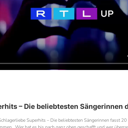
rhits – Die beliebtesten Sängerinnen d
 Schlagerliebe Superhits – Die beliebtesten Sängerinnen fasst 
immen. Wer hat es bis nach ganz oben geschafft und wer überra