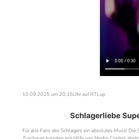
10.09.2025 um 20:15Uhr auf RTLup
Schlagerliebe Supe
Für alle Fans des Schlagers ein absolutes Muss! Die
Zuschauer konnten mit Hilfe von Media-Control abst