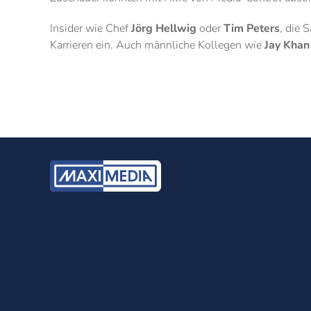
Insider wie Chef
Jörg Hellwig
oder
Tim Peters
, die 
Karrieren ein. Auch männliche Kollegen wie
Jay Khan