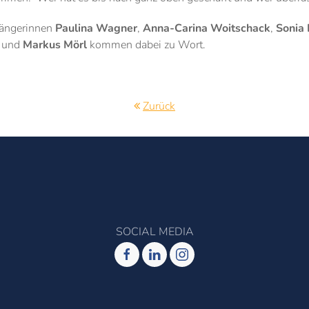
Sängerinnen
Paulina Wagner
,
Anna-Carina Woitschack
,
Sonia 
und
Markus Mörl
kommen dabei zu Wort.
Zurück
SOCIAL MEDIA