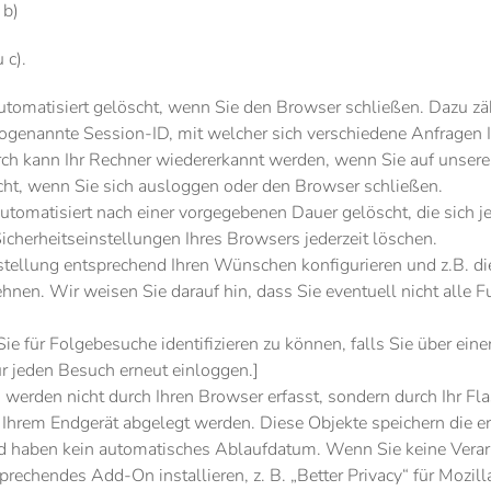
b)
c).
utomatisiert gelöscht, wenn Sie den Browser schließen. Dazu z
sogenannte Session-ID, mit welcher sich verschiedene Anfrage
ch kann Ihr Rechner wiedererkannt werden, wenn Sie auf unsere
ht, wenn Sie sich ausloggen oder den Browser schließen.
utomatisiert nach einer vorgegebenen Dauer gelöscht, die sich j
icherheitseinstellungen Ihres Browsers jederzeit löschen.
stellung entsprechend Ihren Wünschen konfigurieren und z.B. 
hnen. Wir weisen Sie darauf hin, dass Sie eventuell nicht alle 
Sie für Folgebesuche identifizieren zu können, falls Sie über ein
r jeden Besuch erneut einloggen.]
 werden nicht durch Ihren Browser erfasst, sondern durch Ihr Fl
 Ihrem Endgerät abgelegt werden. Diese Objekte speichern die e
 haben kein automatisches Ablaufdatum. Wenn Sie keine Verar
echendes Add-On installieren, z. B. „Better Privacy“ für Mozilla