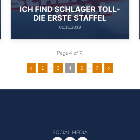
ICH FIND SCHLAGER TOLL-
DIE ERSTE STAFFEL
01.11.2019
Page 4 of 7.
…
…
1
3
4
5
7
SOCIAL MEDIA